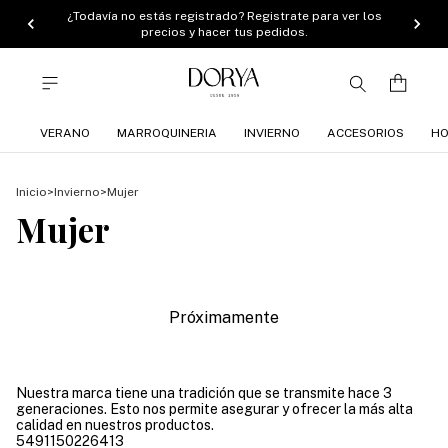
¿Todavía no estás registrado? Registrate para ver los
precios y hacer tus pedidos.
VERANO
MARROQUINERIA
INVIERNO
ACCESORIOS
HO
Inicio
>
Invierno
>
Mujer
Mujer
Próximamente
Nuestra marca tiene una tradición que se transmite hace 3
generaciones. Esto nos permite asegurar y ofrecer la más alta
calidad en nuestros productos.
5491150226413